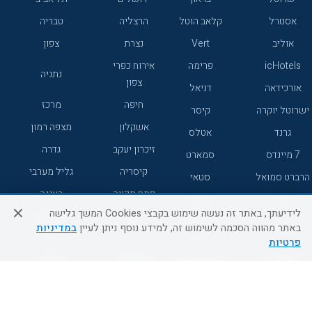
אסטרל
קלאב הוטל
הרצליה
טבריה
אוליב
Vert
נצרת
צפון
icHotels
פרימה
אירוח כפרי
נתניה
צפון
אורכידאה
דניאל
חיפה
מרכז
ישרוטל יוקרה
קיסר
אשקלון
מצפה רמון
גרנד
אטלס
זיכרון יעקב
גדרה
7 מיינדס
סמארט
קיסריה
גליל מערבי
הרברט סמואל
סטאי
פתח תקווה
רעננה
ג'יקוב
אברהם
לידיעתך, באתר זה נעשה שימוש בקבצי Cookies המשך גלישה
אירוח כפרי
מלונות ללא
בת-ים
באתר מהווה הסכמה לשימוש זה, למידע נוסף ניתן לעיין
במדיניות
מטיילים
דרום
רשת
פרטיות
באר שבע
אשדוד
C HOTEL
קראון פלאזה
רמת גן
נהריה
אפריקה ישראל
רוקסון
מעלות
אדם
Adar
עכו