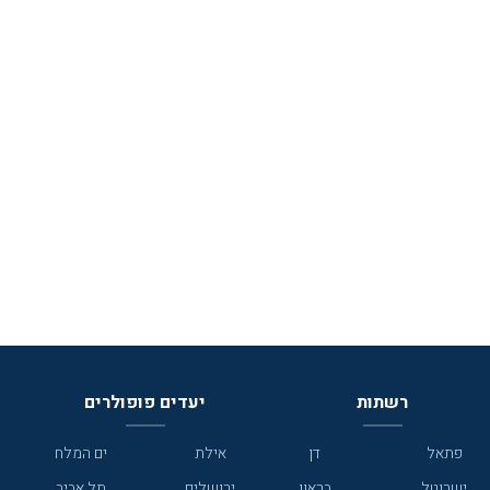
רשתות
יעדים פופולרים
פתאל
דן
אילת
ים המלח
ישרוטל
בראון
ירושלים
תל אביב