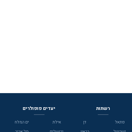
רשתות
יעדים פופולרים
פתאל
דן
אילת
ים המלח
ישרוטל
בראון
ירושלים
תל אביב