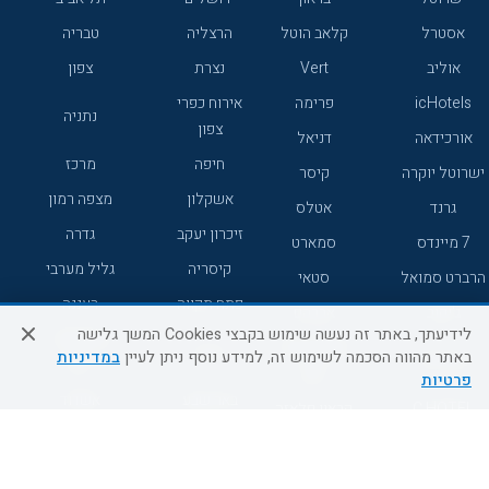
אסטרל
קלאב הוטל
הרצליה
טבריה
אוליב
Vert
נצרת
צפון
icHotels
פרימה
אירוח כפרי
נתניה
צפון
אורכידאה
דניאל
חיפה
מרכז
ישרוטל יוקרה
קיסר
אשקלון
מצפה רמון
גרנד
אטלס
זיכרון יעקב
גדרה
7 מיינדס
סמארט
קיסריה
גליל מערבי
הרברט סמואל
סטאי
פתח תקווה
רעננה
ג'יקוב
אברהם
לידיעתך, באתר זה נעשה שימוש בקבצי Cookies המשך גלישה
אירוח כפרי
מלונות ללא
בת-ים
באתר מהווה הסכמה לשימוש זה, למידע נוסף ניתן לעיין
במדיניות
מטיילים
דרום
רשת
פרטיות
באר שבע
אשדוד
C HOTEL
קראון פלאזה
רמת גן
נהריה
אפריקה ישראל
רוקסון
מעלות
אדם
Adar
עכו