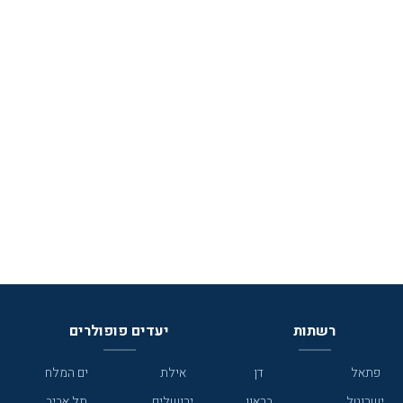
רשתות
יעדים פופולרים
פתאל
דן
אילת
ים המלח
ישרוטל
בראון
ירושלים
תל אביב