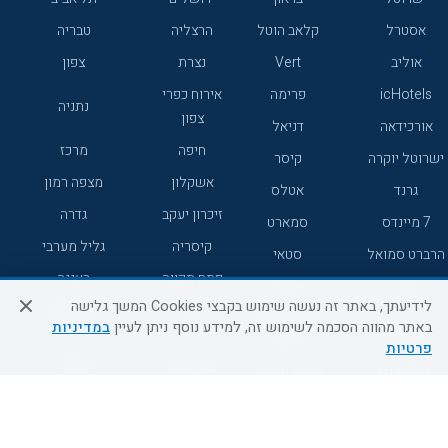
אסטרל
קלאב הוטל
הרצליה
טבריה
אוליב
Vert
נצרת
צפון
icHotels
פרימה
אירוח כפרי
נתניה
צפון
אורכידאה
דניאל
חיפה
מרכז
ישרוטל יוקרה
קיסר
אשקלון
מצפה רמון
גרנד
אטלס
זיכרון יעקב
גדרה
7 מיינדס
סמארט
קיסריה
גליל מערבי
הרברט סמואל
סטאי
פתח תקווה
רעננה
ג'יקוב
אברהם
לידיעתך, באתר זה נעשה שימוש בקבצי Cookies המשך גלישה
אירוח כפרי
מלונות ללא
בת-ים
באתר מהווה הסכמה לשימוש זה, למידע נוסף ניתן לעיין
במדיניות
מטיילים
דרום
רשת
פרטיות
באר שבע
אשדוד
C HOTEL
קראון פלאזה
רמת גן
נהריה
אפריקה ישראל
רוקסון
מעלות
אדם
Adar
עכו