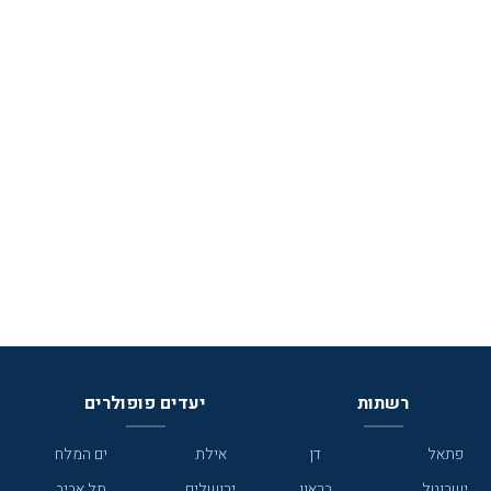
רשתות
יעדים פופולרים
פתאל
דן
אילת
ים המלח
ישרוטל
בראון
ירושלים
תל אביב