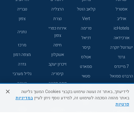
אסטרל
קלאב הוטל
הרצליה
טבריה
אוליב
Vert
נצרת
צפון
icHotels
פרימה
אירוח כפרי
נתניה
צפון
אורכידאה
דניאל
חיפה
מרכז
ישרוטל יוקרה
קיסר
אשקלון
מצפה רמון
גרנד
אטלס
זיכרון יעקב
גדרה
7 מיינדס
סמארט
קיסריה
גליל מערבי
הרברט סמואל
סטאי
פתח תקווה
רעננה
ג'יקוב
אברהם
לידיעתך, באתר זה נעשה שימוש בקבצי Cookies המשך גלישה
אירוח כפרי
מלונות ללא
בת-ים
באתר מהווה הסכמה לשימוש זה, למידע נוסף ניתן לעיין
במדיניות
מטיילים
דרום
רשת
פרטיות
באר שבע
אשדוד
C HOTEL
קראון פלאזה
רמת גן
נהריה
אפריקה ישראל
רוקסון
מעלות
אדם
Adar
עכו