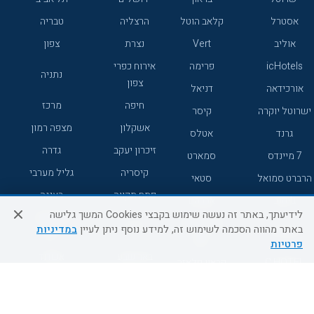
אסטרל
קלאב הוטל
הרצליה
טבריה
אוליב
Vert
נצרת
צפון
icHotels
פרימה
אירוח כפרי
נתניה
צפון
אורכידאה
דניאל
חיפה
מרכז
ישרוטל יוקרה
קיסר
אשקלון
מצפה רמון
גרנד
אטלס
זיכרון יעקב
גדרה
7 מיינדס
סמארט
קיסריה
גליל מערבי
הרברט סמואל
סטאי
פתח תקווה
רעננה
ג'יקוב
אברהם
לידיעתך, באתר זה נעשה שימוש בקבצי Cookies המשך גלישה
אירוח כפרי
מלונות ללא
בת-ים
באתר מהווה הסכמה לשימוש זה, למידע נוסף ניתן לעיין
במדיניות
מטיילים
דרום
רשת
פרטיות
באר שבע
אשדוד
C HOTEL
קראון פלאזה
רמת גן
נהריה
אפריקה ישראל
רוקסון
מעלות
אדם
Adar
עכו