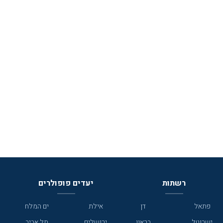
רשתות
יעדים פופולרים
פתאל
דן
אילת
ים המלח
ישרוטל
בראון
ירושלים
תל אביב