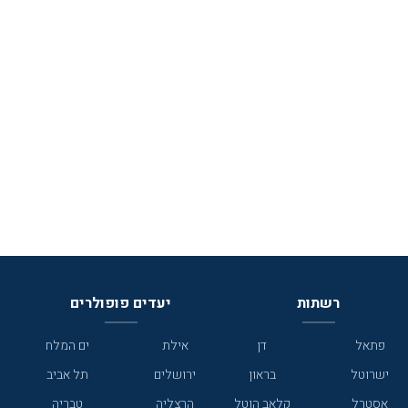
רשתות
יעדים פופולרים
פתאל
דן
אילת
ים המלח
ישרוטל
בראון
ירושלים
תל אביב
אסטרל
קלאב הוטל
הרצליה
טבריה