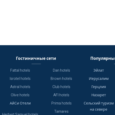
Гостиничные сети
Популярны
Fattal hotels
Dan hotels
Эйлат
Isrotel hotels
Brown hotels
Иерусалим
Astral hotels
Club hotels
Герцлия
Olive hotels
AFI hotels
Назарет
АйСи Отели
Prima hotels
Сельский туризм
на севере
Tamares
Herbert Samuel hotels