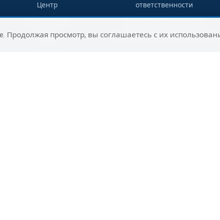
Центр
ответственности
Мицпе Рамон
Правила клуба клиентов
e. Продолжая просмотр, вы соглашаетесь с их использован
Гадера
Путеводитель по направлениям
Западная
Галилея
Раанана
Сельский
туризм на юге
Ашдод
Нагария
Маалот-
Таршиха
Цфат
Юг