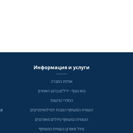
Информация и услуги
אודות החברה
בוא נעוף - דילים ברגע האחרון
הסדרי נגישות
ка
השטיח המעופף הטבות למילואימניקים
השטיח המעופף טיולים מאורגנים
טיול מאורגן בשטיח המעופף