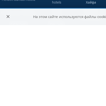
hotels
Хайфа
Caesar
Ашкелон
Isrotel Luxury Collection
hotels
На этом сайте используются файлы cooki
Зихрон-Яаков
Grand hotels
Atlas hotels
Кейсария
7 minds
Смарт
Герберт Самуэль
Сетай
Петах-Тиква
Джейкоб
Абрахам
Бат-Ям
Отели
Не сетевые
путешественников
отели
Беэр-Шева
Си отели
Рамат-Ган
Акко
Реховот
Хадера
Арад