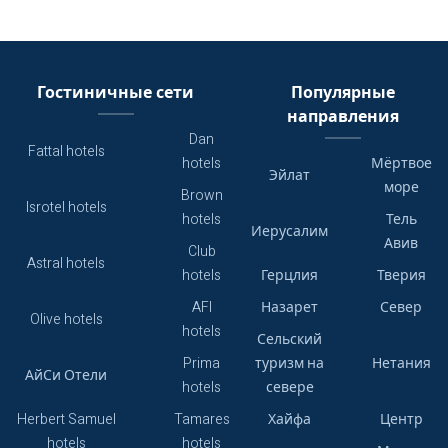
Гостиничные сети
Популярные
направления
Dan
Fattal hotels
hotels
Мёртвое
Эйлат
море
Brown
Isrotel hotels
hotels
Тель
Иерусалим
Авив
Club
Astral hotels
hotels
Герцлия
Тверия
AFI
Назарет
Север
Olive hotels
hotels
Сельский
Prima
туризм на
Нетания
АйСи Отели
hotels
севере
Herbert Samuel
Tamares
Хайфа
Центр
hotels
hotels