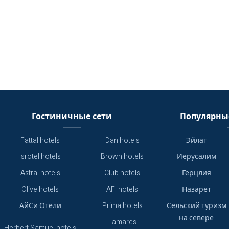
Гостиничные сети
Популярны
Fattal hotels
Dan hotels
Эйлат
Isrotel hotels
Brown hotels
Иерусалим
Astral hotels
Club hotels
Герцлия
Olive hotels
AFI hotels
Назарет
АйСи Отели
Prima hotels
Сельский туризм
на севере
Tamares
Herbert Samuel hotels