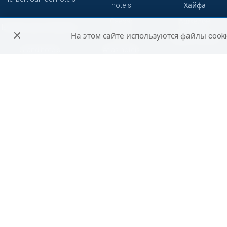
hotels
Хайфа
Caesar
Ашкелон
Isrotel Luxury Collection
hotels
На этом сайте используются файлы cooki
Зихрон-Яаков
Grand hotels
Atlas hotels
Кейсария
7 minds
Смарт
Герберт Самуэль
Сетай
Петах-Тиква
Джейкоб
Абрахам
Бат-Ям
Отели
Не сетевые
путешественников
отели
Беэр-Шева
Си отели
Рамат-Ган
Акко
Реховот
Хадера
Арад