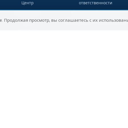
Центр
ответственности
Мицпе Рамон
Правила клуба клиентов
e. Продолжая просмотр, вы соглашаетесь с их использован
Гадера
Путеводитель по направлениям
Западная
Галилея
Раанана
Сельский
туризм на юге
Ашдод
Нагария
Маалот-
Таршиха
Цфат
Юг