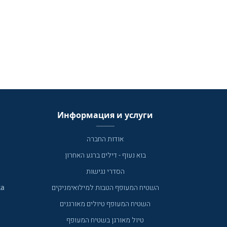
Информация и услуги
אודות החברה
בוא נעוף - דילים ברגע האחרון
הסדרי נגישות
ка
השטיח המעופף הטבות למילואימניקים
השטיח המעופף טיולים מאורגנים
טיול מאורגן בשטיח המעופף