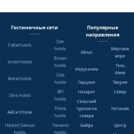
Гостиничные сети
Популярные
направления
Dan
Fattal hotels
hotels
Мёртвое
Эйлат
море
Brown
Isrotel hotels
hotels
Тель
Иерусалим
Авив
Club
Astral hotels
hotels
Герцлия
Тверия
AFI
Назарет
Север
Olive hotels
hotels
Сельский
Prima
туризм на
Нетания
АйСи Отели
hotels
севере
Herbert Samuel
Tamares
Хайфа
Центр
hotels
hotels