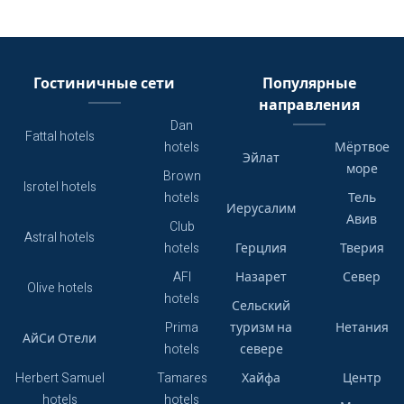
Гостиничные сети
Популярные
направления
Dan
Fattal hotels
hotels
Мёртвое
Эйлат
море
Brown
Isrotel hotels
hotels
Тель
Иерусалим
Авив
Club
Astral hotels
hotels
Герцлия
Тверия
AFI
Назарет
Север
Olive hotels
hotels
Сельский
Prima
туризм на
Нетания
АйСи Отели
hotels
севере
Herbert Samuel
Tamares
Хайфа
Центр
hotels
hotels