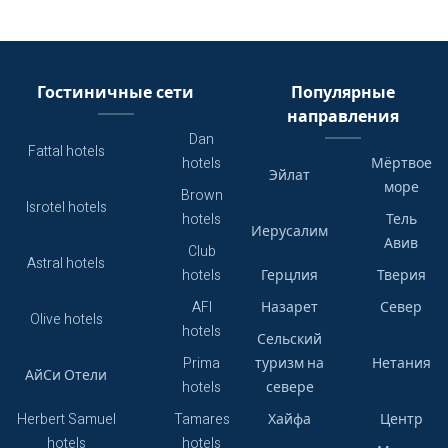
Гостиничные сети
Популярные
направления
Dan
Fattal hotels
hotels
Мёртвое
Эйлат
море
Brown
Isrotel hotels
hotels
Тель
Иерусалим
Авив
Club
Astral hotels
hotels
Герцлия
Тверия
AFI
Назарет
Север
Olive hotels
hotels
Сельский
Prima
туризм на
Нетания
АйСи Отели
hotels
севере
Herbert Samuel
Tamares
Хайфа
Центр
hotels
hotels