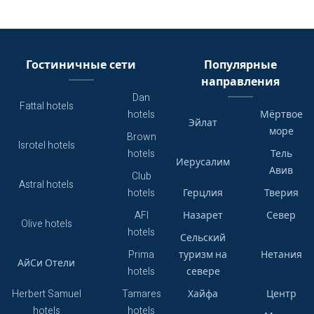
Гостиничные сети
Популярные
направления
Dan
Fattal hotels
hotels
Мёртвое
Эйлат
море
Brown
Isrotel hotels
hotels
Тель
Иерусалим
Авив
Club
Astral hotels
hotels
Герцлия
Тверия
AFI
Назарет
Север
Olive hotels
hotels
Сельский
Prima
туризм на
Нетания
АйСи Отели
hotels
севере
Herbert Samuel
Tamares
Хайфа
Центр
hotels
hotels