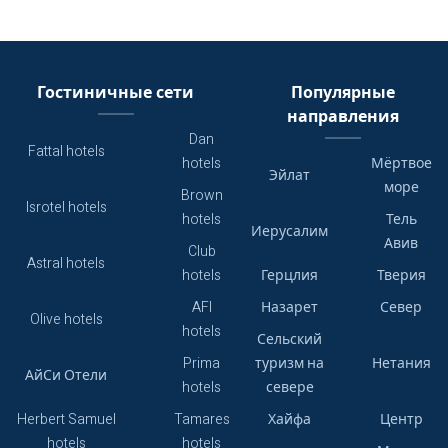
Гостиничные сети
Популярные
направления
Dan
Fattal hotels
hotels
Мёртвое
Эйлат
море
Brown
Isrotel hotels
hotels
Тель
Иерусалим
Авив
Club
Astral hotels
hotels
Герцлия
Тверия
AFI
Назарет
Север
Olive hotels
hotels
Сельский
Prima
туризм на
Нетания
АйСи Отели
hotels
севере
Herbert Samuel
Tamares
Хайфа
Центр
hotels
hotels