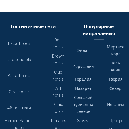
Гостиничные сети
Популярные
направления
Dan
Fattal hotels
hotels
Мёртвое
Эйлат
море
Brown
Isrotel hotels
hotels
Тель
Иерусалим
Авив
Club
Astral hotels
hotels
Герцлия
Тверия
AFI
Назарет
Север
Olive hotels
hotels
Сельский
Prima
туризм на
Нетания
АйСи Отели
hotels
севере
Herbert Samuel
Tamares
Хайфа
Центр
hotels
hotels