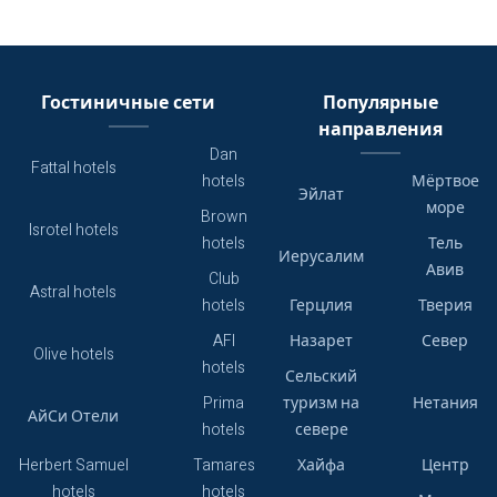
Гостиничные сети
Популярные
направления
Dan
Fattal hotels
hotels
Мёртвое
Эйлат
море
Brown
Isrotel hotels
hotels
Тель
Иерусалим
Авив
Club
Astral hotels
hotels
Герцлия
Тверия
AFI
Назарет
Север
Olive hotels
hotels
Сельский
Prima
туризм на
Нетания
АйСи Отели
hotels
севере
Herbert Samuel
Tamares
Хайфа
Центр
hotels
hotels