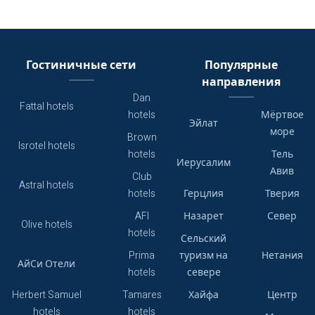
Гостиничные сети
Популярные
направления
Dan
Fattal hotels
hotels
Мёртвое
Эйлат
море
Brown
Isrotel hotels
hotels
Тель
Иерусалим
Авив
Club
Astral hotels
hotels
Герцлия
Тверия
AFI
Назарет
Север
Olive hotels
hotels
Сельский
Prima
туризм на
Нетания
АйСи Отели
hotels
севере
Herbert Samuel
Tamares
Хайфа
Центр
hotels
hotels