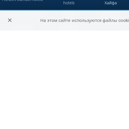
hotels
Хайфа
Caesar
Ашкелон
Isrotel Luxury Collection
hotels
На этом сайте используются файлы cooki
Зихрон-Яаков
Grand hotels
Atlas hotels
Кейсария
7 minds
Смарт
Герберт Самуэль
Сетай
Петах-Тиква
Джейкоб
Абрахам
Бат-Ям
Отели
Не сетевые
путешественников
отели
Беэр-Шева
Си отели
Рамат-Ган
Акко
Реховот
Хадера
Арад