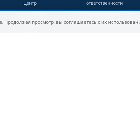
Центр
ответственности
Мицпе Рамон
Правила клуба клиентов
e. Продолжая просмотр, вы соглашаетесь с их использован
Гадера
Путеводитель по направлениям
Западная
Галилея
Раанана
Сельский
туризм на юге
Ашдод
Нагария
Маалот-
Таршиха
Цфат
Юг