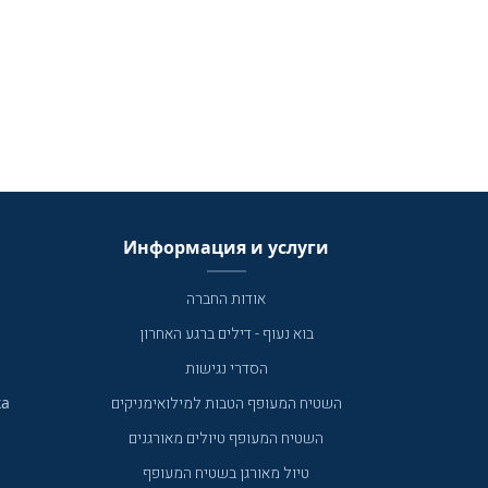
Информация и услуги
אודות החברה
בוא נעוף - דילים ברגע האחרון
הסדרי נגישות
ка
השטיח המעופף הטבות למילואימניקים
השטיח המעופף טיולים מאורגנים
טיול מאורגן בשטיח המעופף