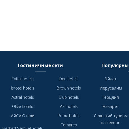
Гостиничные сети
Популярны
Fattal hotels
Dan hotels
Эйлат
Isrotel hotels
Brown hotels
Иерусалим
Astral hotels
Club hotels
Герцлия
Olive hotels
AFI hotels
Назарет
АйСи Отели
Prima hotels
Сельский туризм
на севере
Tamares
Herbert Samuel hotels