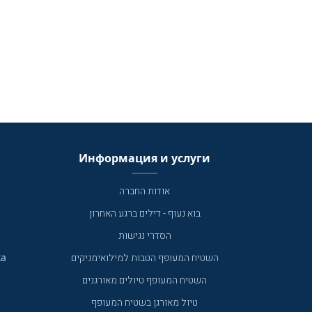
Информация и услуги
אודות החברה
בוא נעוף - דילים ברגע האחרון
הסדרי נגישות
ка
השטיח המעופף הטבות למילואימניקים
השטיח המעופף טיולים מאורגנים
טיול מאורגן בשטיח המעופף