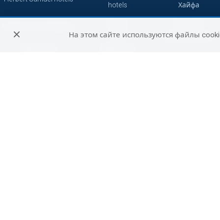
hotels
Хайфа
Caesar
Ашкелон
Isrotel Luxury Collection
hotels
На этом сайте используются файлы cooki
Зихрон-Яаков
Grand hotels
Atlas hotels
Кейсария
7 minds
Смарт
Герберт Самуэль
Сетай
Петах-Тиква
Джейкоб
Абрахам
Бат-Ям
Отели
Не сетевые
путешественников
отели
Беэр-Шева
Си отели
Рамат-Ган
Акко
Реховот
Хадера
Арад