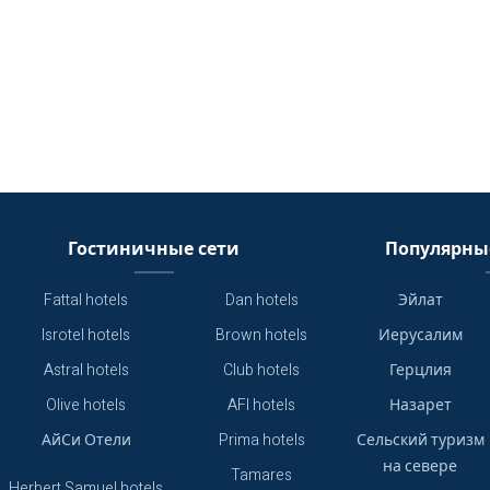
Гостиничные сети
Популярны
Fattal hotels
Dan hotels
Эйлат
Isrotel hotels
Brown hotels
Иерусалим
Astral hotels
Club hotels
Герцлия
Olive hotels
AFI hotels
Назарет
АйСи Отели
Prima hotels
Сельский туризм
на севере
Tamares
Herbert Samuel hotels