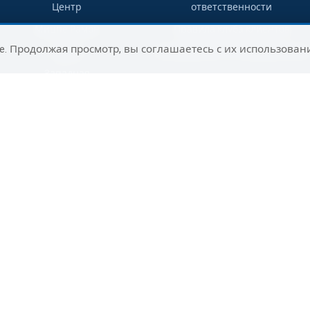
Центр
ответственности
Мицпе Рамон
Правила клуба клиентов
e. Продолжая просмотр, вы соглашаетесь с их использован
Гадера
Путеводитель по направлениям
Западная
Галилея
Раанана
Сельский
туризм на юге
Ашдод
Нагария
Маалот-
Таршиха
Цфат
Юг