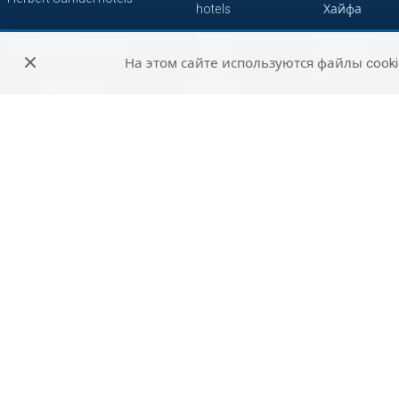
hotels
Хайфа
Caesar
Ашкелон
Isrotel Luxury Collection
hotels
На этом сайте используются файлы cooki
Зихрон-Яаков
Grand hotels
Atlas hotels
Кейсария
7 minds
Смарт
Герберт Самуэль
Сетай
Петах-Тиква
Джейкоб
Абрахам
Бат-Ям
Отели
Не сетевые
путешественников
отели
Беэр-Шева
Си отели
Рамат-Ган
Акко
Реховот
Хадера
Арад