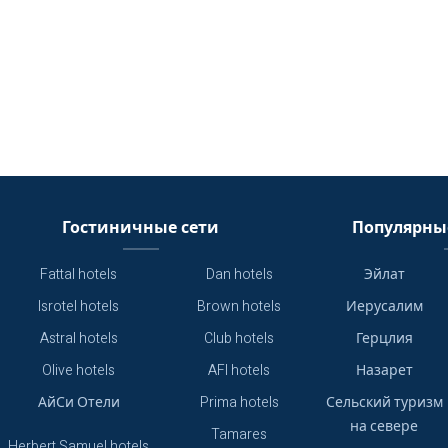
Гостиничные сети
Популярны
Fattal hotels
Dan hotels
Эйлат
Isrotel hotels
Brown hotels
Иерусалим
Astral hotels
Club hotels
Герцлия
Olive hotels
AFI hotels
Назарет
АйСи Отели
Prima hotels
Сельский туризм
на севере
Tamares
Herbert Samuel hotels