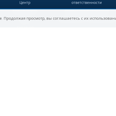
Центр
ответственности
Мицпе Рамон
Правила клуба клиентов
e. Продолжая просмотр, вы соглашаетесь с их использован
Гадера
Путеводитель по направлениям
Западная
Галилея
Раанана
Сельский
туризм на юге
Ашдод
Нагария
Маалот-
Таршиха
Цфат
Юг