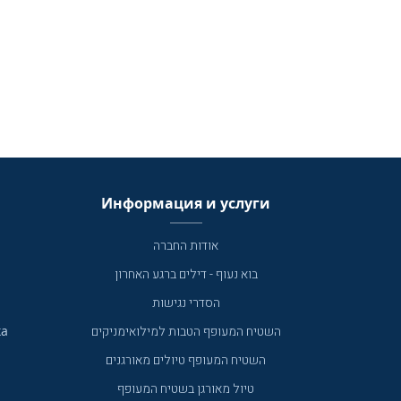
Информация и услуги
אודות החברה
בוא נעוף - דילים ברגע האחרון
הסדרי נגישות
ка
השטיח המעופף הטבות למילואימניקים
השטיח המעופף טיולים מאורגנים
טיול מאורגן בשטיח המעופף