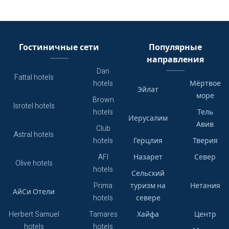
Гостиничные сети
Популярные
направления
Dan
Fattal hotels
hotels
Мёртвое
Эйлат
море
Brown
Isrotel hotels
hotels
Тель
Иерусалим
Авив
Club
Astral hotels
hotels
Герцлия
Тверия
AFI
Назарет
Север
Olive hotels
hotels
Сельский
Prima
туризм на
Нетания
АйСи Отели
hotels
севере
Herbert Samuel
Tamares
Хайфа
Центр
hotels
hotels