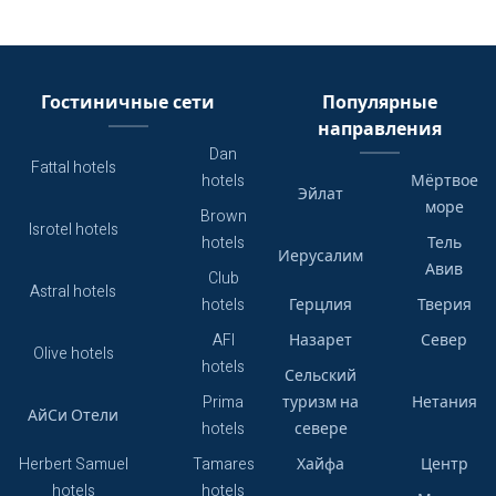
Гостиничные сети
Популярные
направления
Dan
Fattal hotels
hotels
Мёртвое
Эйлат
море
Brown
Isrotel hotels
hotels
Тель
Иерусалим
Авив
Club
Astral hotels
hotels
Герцлия
Тверия
AFI
Назарет
Север
Olive hotels
hotels
Сельский
Prima
туризм на
Нетания
АйСи Отели
hotels
севере
Herbert Samuel
Tamares
Хайфа
Центр
hotels
hotels