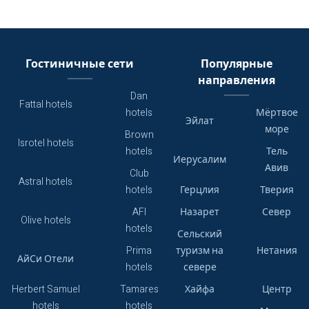
Гостиничные сети
Популярные
направления
Dan
Fattal hotels
hotels
Мёртвое
Эйлат
море
Brown
Isrotel hotels
hotels
Тель
Иерусалим
Авив
Club
Astral hotels
hotels
Герцлия
Тверия
AFI
Назарет
Север
Olive hotels
hotels
Сельский
Prima
туризм на
Нетания
АйСи Отели
hotels
севере
Herbert Samuel
Tamares
Хайфа
Центр
hotels
hotels