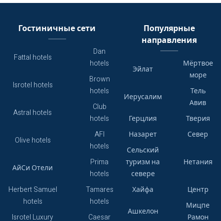
Гостиничные сети
Популярные
направления
Dan
Fattal hotels
hotels
Мёртвое
Эйлат
море
Brown
Isrotel hotels
hotels
Тель
Иерусалим
Авив
Club
Astral hotels
hotels
Герцлия
Тверия
AFI
Назарет
Север
Olive hotels
hotels
Сельский
Prima
туризм на
Нетания
АйСи Отели
hotels
севере
Herbert Samuel
Tamares
Хайфа
Центр
hotels
hotels
Мицпе
Ашкелон
Isrotel Luxury
Caesar
Рамон