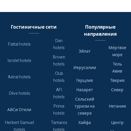
Гостиничные сети
Популярные
направления
Dan
Fattal hotels
hotels
Мёртвое
Эйлат
море
Brown
Isrotel hotels
hotels
Тель
Иерусалим
Авив
Club
Astral hotels
hotels
Герцлия
Тверия
AFI
Назарет
Север
Olive hotels
hotels
Сельский
Prima
туризм на
Нетания
АйСи Отели
hotels
севере
Herbert Samuel
Tamares
Хайфа
Центр
hotels
hotels