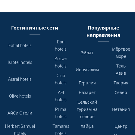
Гостиничные сети
Популярные
направления
Dan
Fattal hotels
hotels
Мёртвое
Эйлат
море
Brown
Isrotel hotels
hotels
Тель
Иерусалим
Авив
Club
Astral hotels
hotels
Герцлия
Тверия
AFI
Назарет
Север
Olive hotels
hotels
Сельский
Prima
туризм на
Нетания
АйСи Отели
hotels
севере
Herbert Samuel
Tamares
Хайфа
Центр
hotels
hotels