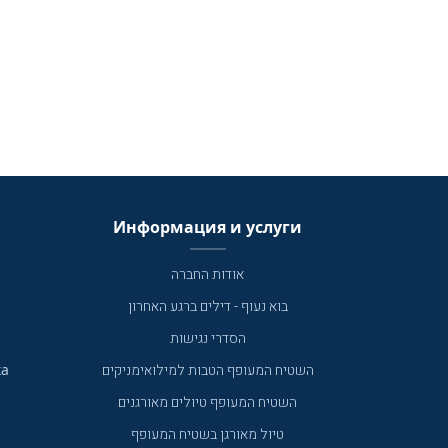
Информация и услуги
אודות החברה
בוא נעוף - דילים ברגע האחרון
הסדרי נגישות
ка
השטיח המעופף הטבות למילואימניקים
השטיח המעופף טיולים מאורגנים
טיול מאורגן בשטיח המעופף