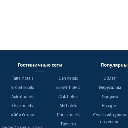
Гостиничные сети
Популярны
Fattal hotels
Dan hotels
Эйлат
Isrotel hotels
Brown hotels
Иерусалим
Astral hotels
Club hotels
Герцлия
Olive hotels
AFI hotels
Назарет
АйСи Отели
Prima hotels
Сельский туризм
на севере
Tamares
Herbert Samuel hotels