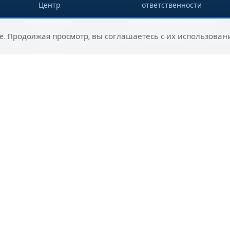
Центр
ответственности
Мицпе Рамон
Правила клуба клиентов
e. Продолжая просмотр, вы соглашаетесь с их использован
Гадера
Путеводитель по направлениям
Западная
Галилея
Раанана
Сельский
туризм на юге
Ашдод
Нагария
Маалот-
Таршиха
Цфат
Юг