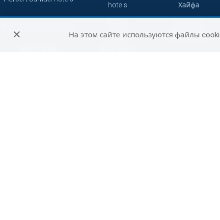
hotels
Хайфа
Caesar
Ашкелон
Isrotel Luxury Collection
hotels
На этом сайте используются файлы cooki
Зихрон-Яаков
Grand hotels
Atlas hotels
Кейсария
7 minds
Смарт
Герберт Самуэль
Сетай
Петах-Тиква
Джейкоб
Абрахам
Бат-Ям
Отели
Не сетевые
путешественников
отели
Беэр-Шева
Си отели
Рамат-Ган
Акко
Реховот
Хадера
Арад