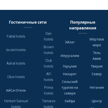
Гостиничные сети
Популярные
направления
Dan
Fattal hotels
hotels
Мёртвое
Эйлат
море
Brown
Isrotel hotels
hotels
Тель
Иерусалим
Авив
Club
Astral hotels
hotels
Герцлия
Тверия
AFI
Назарет
Север
Olive hotels
hotels
Сельский
Prima
туризм на
Нетания
АйСи Отели
hotels
севере
Herbert Samuel
Tamares
Хайфа
Центр
hotels
hotels