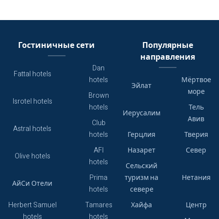
Гостиничные сети
Популярные
направления
Dan
Fattal hotels
hotels
Мёртвое
Эйлат
море
Brown
Isrotel hotels
hotels
Тель
Иерусалим
Авив
Club
Astral hotels
hotels
Герцлия
Тверия
AFI
Назарет
Север
Olive hotels
hotels
Сельский
Prima
туризм на
Нетания
АйСи Отели
hotels
севере
Herbert Samuel
Tamares
Хайфа
Центр
hotels
hotels