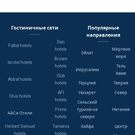
Гостиничные сети
Популярные
направления
Dan
Fattal hotels
hotels
Мёртвое
Эйлат
море
Brown
Isrotel hotels
hotels
Тель
Иерусалим
Авив
Club
Astral hotels
hotels
Герцлия
Тверия
AFI
Назарет
Север
Olive hotels
hotels
Сельский
Prima
туризм на
Нетания
АйСи Отели
hotels
севере
Herbert Samuel
Tamares
Хайфа
Центр
hotels
hotels