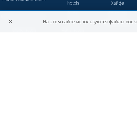
hotels
Хайфа
Caesar
Ашкелон
Isrotel Luxury Collection
hotels
На этом сайте используются файлы cooki
Зихрон-Яаков
Grand hotels
Atlas hotels
Кейсария
7 minds
Смарт
Герберт Самуэль
Сетай
Петах-Тиква
Джейкоб
Абрахам
Бат-Ям
Отели
Не сетевые
путешественников
отели
Беэр-Шева
Си отели
Рамат-Ган
Акко
Реховот
Хадера
Арад