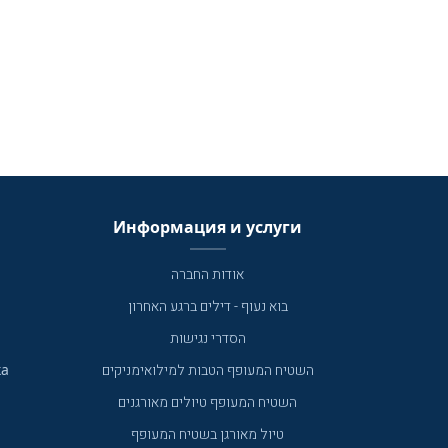
Информация и услуги
אודות החברה
בוא נעוף - דילים ברגע האחרון
הסדרי נגישות
ка
השטיח המעופף הטבות למילואימניקים
השטיח המעופף טיולים מאורגנים
טיול מאורגן בשטיח המעופף