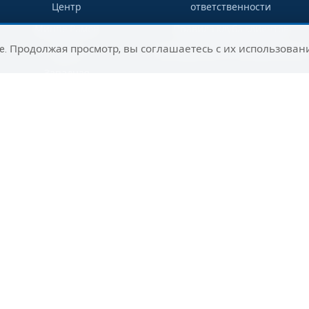
Центр
ответственности
Мицпе Рамон
Правила клуба клиентов
e. Продолжая просмотр, вы соглашаетесь с их использован
Гадера
Путеводитель по направлениям
Западная
Галилея
Раанана
Сельский
туризм на юге
Ашдод
Нагария
Маалот-
Таршиха
Цфат
Юг