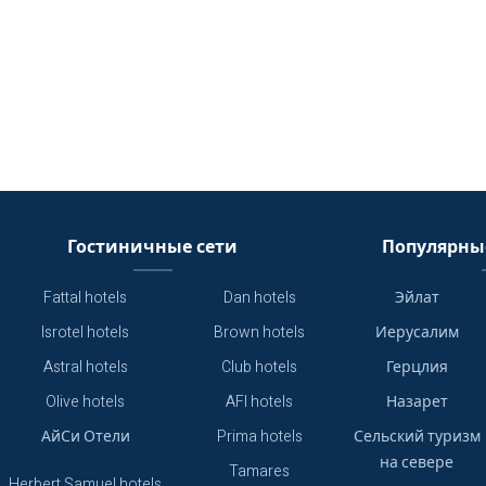
Гостиничные сети
Популярны
Fattal hotels
Dan hotels
Эйлат
Isrotel hotels
Brown hotels
Иерусалим
Astral hotels
Club hotels
Герцлия
Olive hotels
AFI hotels
Назарет
АйСи Отели
Prima hotels
Сельский туризм
на севере
Tamares
Herbert Samuel hotels