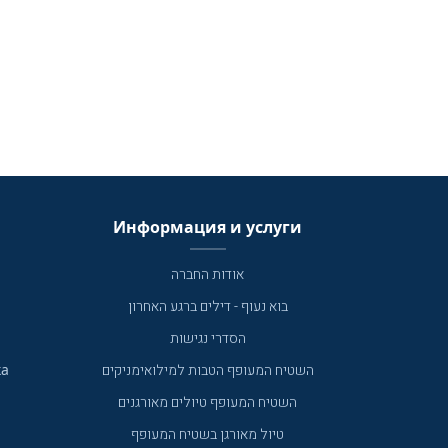
Информация и услуги
אודות החברה
בוא נעוף - דילים ברגע האחרון
הסדרי נגישות
ка
השטיח המעופף הטבות למילואימניקים
השטיח המעופף טיולים מאורגנים
טיול מאורגן בשטיח המעופף