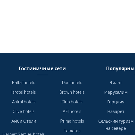
Гостиничные сети
Популярны
Fattal hotels
Dan hotels
Эйлат
Isrotel hotels
Brown hotels
Иерусалим
Astral hotels
Club hotels
Герцлия
Olive hotels
AFI hotels
Назарет
АйСи Отели
Prima hotels
Сельский туризм
на севере
Tamares
Herbert Samuel hotels