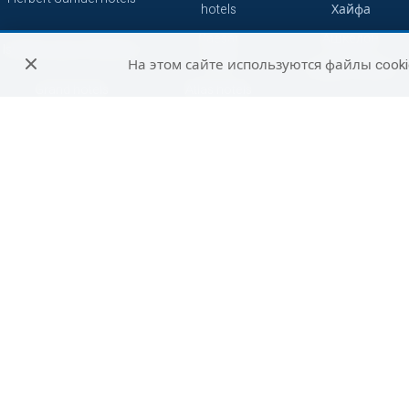
hotels
Хайфа
Caesar
Ашкелон
Isrotel Luxury Collection
hotels
На этом сайте используются файлы cooki
Зихрон-Яаков
Grand hotels
Atlas hotels
Кейсария
7 minds
Смарт
Герберт Самуэль
Сетай
Петах-Тиква
Джейкоб
Абрахам
Бат-Ям
Отели
Не сетевые
путешественников
отели
Беэр-Шева
Си отели
Рамат-Ган
Акко
Реховот
Хадера
Арад