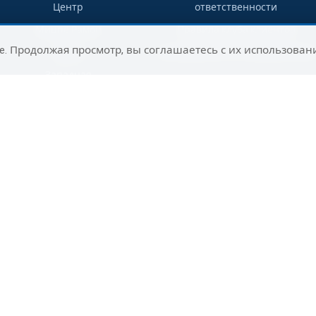
Центр
ответственности
Мицпе Рамон
Правила клуба клиентов
e. Продолжая просмотр, вы соглашаетесь с их использован
Гадера
Путеводитель по направлениям
Западная
Галилея
Раанана
Сельский
туризм на юге
Ашдод
Нагария
Маалот-
Таршиха
Цфат
Юг