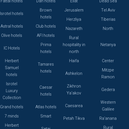
Fattal hotels
Dan hotels
Eilat
Dead Sea
Brown
Jerusalem
Tel Aviv
Isrotel hotels
hotels
Herzliya
Tiberias
Astral hotels
Club hotels
Nazareth
North
Olive hotels
AFI hotels
Rural
Prima
hospitality in
Netanya
IC Hotels
hotels
north
Herbert
Haifa
Center
Tamares
Samuel
Mitzpe
hotels
Ashkelon
hotels
Ramon
Isrotel
Zikhron
Caesar
Gedera
Luxury
Ya'akov
hotels
Collection
Western
Caesarea
Grand hotels
Atlas hotels
Galilee
7 minds
Smart
Petah Tikva
Ra'anana
Herbert
Rural
Setai