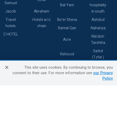
Samuel
Bat Yam
hospitality
Jacob
Abraham
in south
Travel
Hotels w/o
Be'er Sheva
Ashdod
hotels
chain
Ramat Gan
Nahariya
C HOTEL
Ma'alot-
Acre
Tarshiha
Safed
Rehovot
(Tzfat )
Hadera
South
This site uses cookies. By continuing to browse, you
consent to their use. For more information see
our Privacy
Arad
Policy
Customer Service
Information & Service
אודות החברה
About
בוא נעוף - דילים ברגע האחרון
Contact us
הסדרי נגישות
Privacy Policy