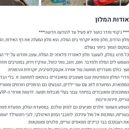
אודות המלון
כל פרט במלון, לשעבר מלון לאונרדו פלאזה ים המלח, עוצב וחודש על ידי 
השמש לים המלח ולמדבר. חום, זהוב, גווני כחול, טורקיז וירוק במוטיבים ח
חדרי המלון והסוויטות שבו מעוצבים ומאובזרים בהתאם לתחושה זו. בלי הבדל
המפוארת, המיועדת לזוג עם שני ילדים, הצבעים הם הרמוניים וזורמים ומשרי
השפע והעושר זולגים ומגיעים גם למזון שלכם. במסעדת המלון, מסעדת פנורמה
בשריות, המוכנות אל מול עיניכם. לחובבי המזון האיטלקי, לובי רוטשילד יש