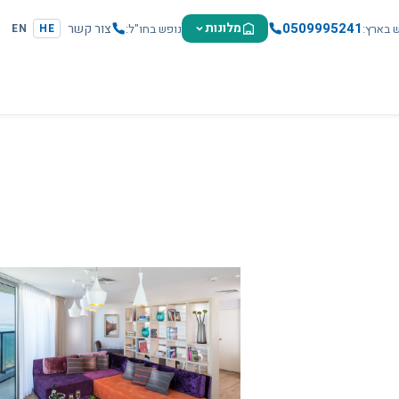
0509995241
מלונות
צור קשר
ש בארץ
נופש בחו"ל
EN
HE