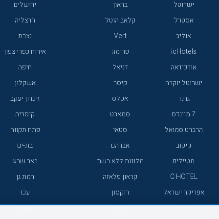
ישרוטל
בראון
ירושלים
אסטרל
קלאב הוטל
הרצליה
אוליב
Vert
נצרת
icHotels
פרימה
אירוח כפרי צפון
אורכידאה
דניאל
חיפה
ישרוטל יוקרה
קיסר
אשקלון
גרנד
אטלס
זיכרון יעקב
7 מיינדס
סמארט
קיסריה
הרברט סמואל
סטאי
פתח תקווה
ג'יקוב
אברהם
בת-ים
מטיילים
מלונות ללא רשת
באר שבע
C HOTEL
קראון פלאזה
רמת גן
אפריקה ישראל
רוקסון
עכו
אדם
Adar
רחובות