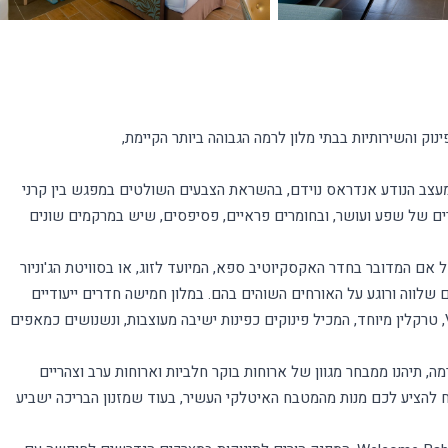
המעצב הנודע אנדראס נוידם, בהשראת הצבעים השולטים במפגש בין קרני
וזרים של שפע ועושר, ובחומרים פראיים, פסיפסים, שיש במרקמים שונים
 אם המדובר בחדר האקסקיוטיב ספא, המיועד לזוג, או בסוויטת הג'וניור
ם שלווה ורוגע על האורחים השוהים בהם. במלון חמישה חדרים ייעודיים
המתוכננים ומאובזרים במיוחד עבור בעלי מגבלות תנועה. לרשות אורחי ה-VIP, טרקלין מיוחד, המכיל פינוקים כפינות ישיבה מעוצבות, ונשנושים כמאפים
, תיהנו ממבחר מגוון של ארוחות בוקר חלביות וארוחות ערב וצהריים
מח להציע לכם מנות מהמטבח האיטלקי העשיר, בעוד שמזנון הבריכה ישביע