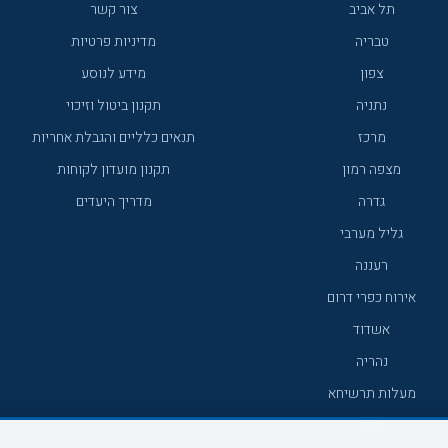
תל אביב
צור קשר
טבריה
מדיניות פרטיות
צפון
מידע לנוסע
נתניה
תקנון ביטול וזיכוי
מרכז
תנאים כלליים והגבלת אחריות
מצפה רמון
תקנון מועדון לקוחות
גדרה
מדריך היעדים
גליל מערבי
רעננה
אירוח כפרי דרום
אשדוד
נהריה
מעלות תרשיחא
צפת