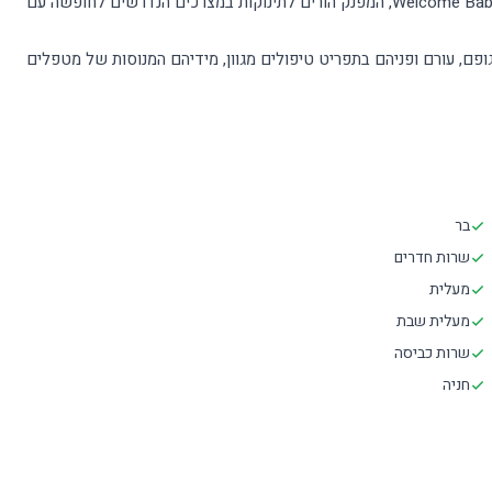
גם במלון זה, כבשאר מלונות הרשת, חושבים על הצעירים שבחבורה: שירות Welcome Baby, המפנק הורים לתינוקות במצרכים הנדרשים לחופשה עם
ם, עורם ופניהם בתפריט טיפולים מגוון, מידיהם המנוסות של מטפלים
בר
שרות חדרים
מעלית
מעלית שבת
שרות כביסה
חניה