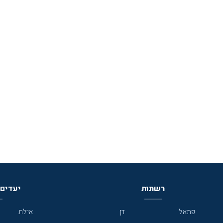
רשתות
יעדים 
פתאל
דן
אילת