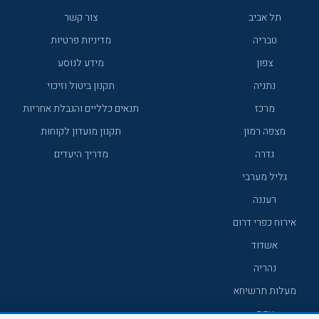
תל אביב
צור קשר
טבריה
מדיניות פרטיות
צפון
מידע לנוסע
נתניה
תקנון ביטול וזיכוי
מרכז
תנאים כלליים והגבלת אחריות
מצפה רמון
תקנון מועדון לקוחות
גדרה
מדריך היעדים
גליל מערבי
רעננה
אירוח כפרי דרום
אשדוד
נהריה
מעלות תרשיחא
צפת