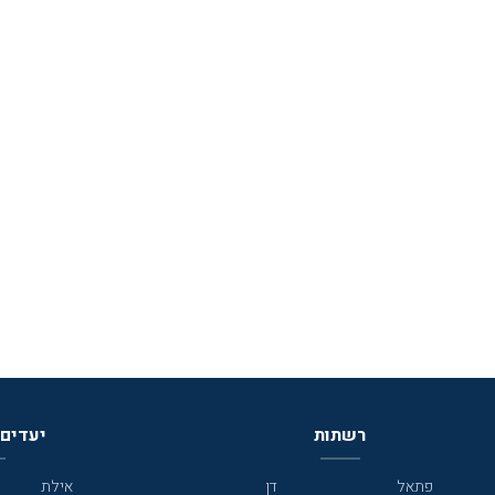
רשתות
יעדים 
פתאל
דן
אילת