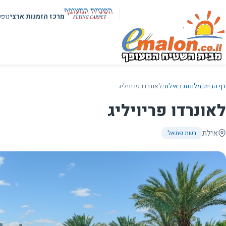
מרכז הזמנות ארצי
נופ
דף הבית
/
מלונות באילת
/
לאונרדו פריויליג
לאונרדו פריויליג
אילת
רשת פתאל