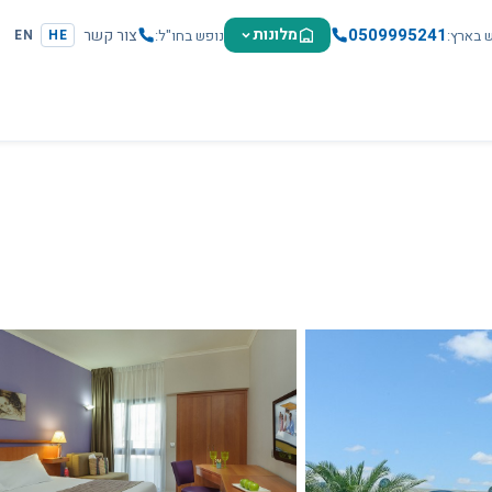
0509995241
מלונות
צור קשר
ש בארץ
נופש בחו"ל
EN
HE