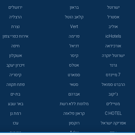
ישרוטל
בראון
ירושלים
אסטרל
קלאב הוטל
הרצליה
אוליב
Vert
נצרת
icHotels
פרימה
אירוח כפרי צפון
אורכידאה
דניאל
חיפה
ישרוטל יוקרה
קיסר
אשקלון
גרנד
אטלס
זיכרון יעקב
7 מיינדס
סמארט
קיסריה
הרברט סמואל
סטאי
פתח תקווה
ג'יקוב
אברהם
בת-ים
מטיילים
מלונות ללא רשת
באר שבע
C HOTEL
קראון פלאזה
רמת גן
אפריקה ישראל
רוקסון
עכו
אדם
Adar
רחובות