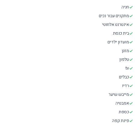
חניה
מתקנים עבור נכים
אינטרנט אלחוטי
בית כנסת
מועדון ילדים
מזגן
טלפון
tv
כבלים
רדיו
מייבש שיער
אמבטיה
כספת
פינת קפה