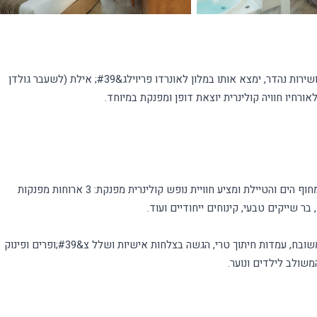
חופשה טובה מתחילה באוכל טוב. מי שמבקש מלון איכותי עם אוכל משובח ושירות נהדר, ימצא אותו במלון לאונרדו פריוילג&#39; אילת (לשעבר גולדן
לאונרדו פריוילג&#39; אילת הכל כלול ממוקם במרחק דקות הליכה ספורות מחוף הים והטיילת ומציע חוויית נופש קולינרית מפנקת: 3 ארוחות מפנקות
מתכונת האירוח &quot;הכל כלול&quot; עשירה במיוחד וכוללת מזנון בשרי משובח, עמדות חיתוך טרי, הגשה בצלחות אישיות ושלל צ&#39;ופרים ופינוק
שולב לילדים ונוער.