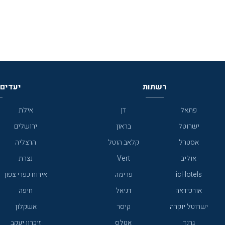
רשתות
יעדים 
פתאל
דן
אילת
ישרוטל
בראון
ירושלים
אסטרל
קלאב הוטל
הרצליה
אוליב
Vert
נצרת
icHotels
פרימה
אירוח כפרי צפון
אורכידאה
דניאל
חיפה
ישרוטל יוקרה
קיסר
אשקלון
גרנד
אטלס
זיכרון יעקב