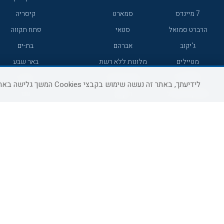
7 מיינדס
סמארט
קיסריה
הרברט סמואל
סטאי
פתח תקווה
ג'יקוב
אברהם
בת-ים
מטיילים
מלונות ללא רשת
באר שבע
C HOTEL
קראון פלאזה
רמת גן
לידיעתך, באתר זה נעשה שימוש בקבצי Cookies המשך גלישה באתר מהווה הסכמה לשימוש זה, למידע נוסף ניתן לעיין
אפריקה ישראל
רוקסון
עכו
אדם
Adar
רחובות
גולדן קראון
Liam
חדרה
ערד