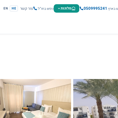
0509995241
מלונות
צור קשר
ש בארץ
נופש בחו"ל
EN
HE