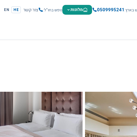
0509995241
מלונות
צור קשר
ש בארץ
נופש בחו"ל
EN
HE