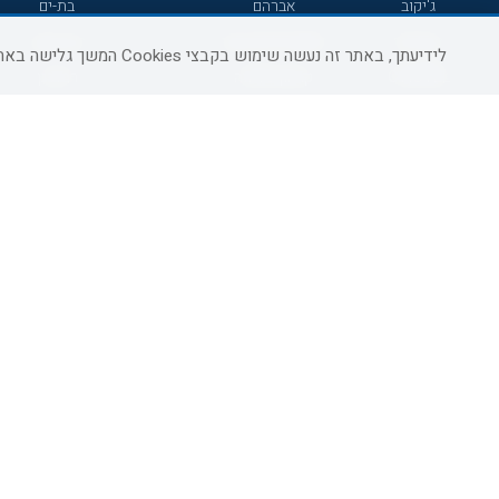
ג'יקוב
אברהם
בת-ים
מטיילים
מלונות ללא רשת
באר שבע
לידיעתך, באתר זה נעשה שימוש בקבצי Cookies המשך גלישה באתר מהווה הסכמה לשימוש זה, למידע נוסף ניתן לעיין
C HOTEL
קראון פלאזה
רמת גן
אפריקה ישראל
רוקסון
עכו
אדם
Adar
רחובות
גולדן קראון
Liam
חדרה
ערד