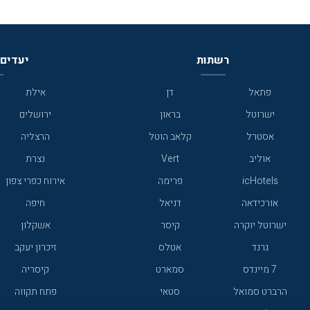
רשתות
יעדים 
פתאל
דן
אילת
ישרוטל
בראון
ירושלים
אסטרל
קלאב הוטל
הרצליה
אוליב
Vert
נצרת
icHotels
פרימה
אירוח כפרי צפון
אורכידאה
דניאל
חיפה
ישרוטל יוקרה
קיסר
אשקלון
גרנד
אטלס
זיכרון יעקב
7 מיינדס
סמארט
קיסריה
הרברט סמואל
סטאי
פתח תקווה