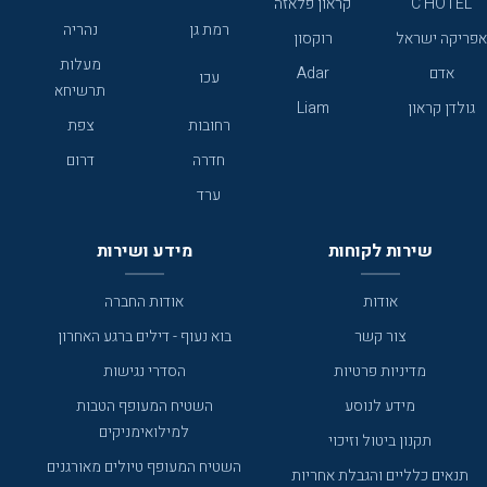
C HOTEL
קראון פלאזה
רמת גן
נהריה
אפריקה ישראל
רוקסון
מעלות
אדם
Adar
עכו
תרשיחא
גולדן קראון
Liam
רחובות
צפת
חדרה
דרום
ערד
שירות לקוחות
מידע ושירות
אודות
אודות החברה
צור קשר
בוא נעוף - דילים ברגע האחרון
מדיניות פרטיות
הסדרי נגישות
מידע לנוסע
השטיח המעופף הטבות
למילואימניקים
תקנון ביטול וזיכוי
השטיח המעופף טיולים מאורגנים
תנאים כלליים והגבלת אחריות