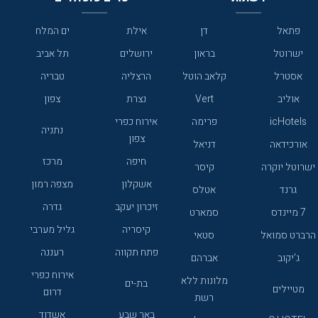
פתאל
דן
אילת
ים המלח
ישרוטל
בראון
ירושלים
תל אביב
אסטרל
קלאב הוטל
הרצליה
טבריה
אוליב
Vert
נצרת
צפון
icHotels
פרימה
אירוח כפרי
נתניה
צפון
אורכידאה
דניאל
חיפה
מרכז
ישרוטל יוקרה
קיסר
אשקלון
מצפה רמון
גרנד
אטלס
זיכרון יעקב
גדרה
7 מיינדס
סמארט
קיסריה
גליל מערבי
הרברט סמואל
סטאי
פתח תקווה
רעננה
ג'יקוב
אברהם
אירוח כפרי
מלונות ללא
בת-ים
מטיילים
דרום
רשת
באר שבע
אשדוד