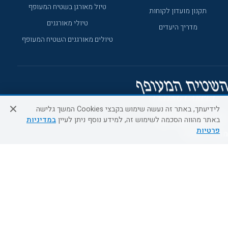
טיול מאורגן בשטיח המעופף
תקנון מועדון לקוחות
טיולי מאורגנים
מדריך היעדים
טיולים מאורגנים השטיח המעופף
לידיעתך, באתר זה נעשה שימוש בקבצי Cookies המשך גלישה
באתר מהווה הסכמה לשימוש זה, למידע נוסף ניתן לעיין
במדיניות
פרטיות
מוקד הזמנות
0509995241
א'-ה' 09:00-18:00
כל הזכויות שמורות ל- EMALON LTD ©2026