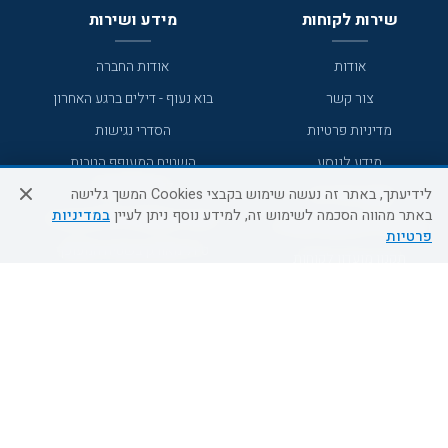
שירות לקוחות
מידע ושירות
אודות
אודות החברה
צור קשר
בוא נעוף - דילים ברגע האחרון
מדיניות פרטיות
הסדרי נגישות
מידע לנוסע
השטיח המעופף הטבות
למילואימניקים
תקנון ביטול וזיכוי
לידיעתך, באתר זה נעשה שימוש בקבצי Cookies המשך גלישה
באתר מהווה הסכמה לשימוש זה, למידע נוסף ניתן לעיין
במדיניות
השטיח המעופף טיולים מאורגנים
תנאים כלליים והגבלת אחריות
פרטיות
טיול מאורגן בשטיח המעופף
תקנון מועדון לקוחות
טיולי מאורגנים
מדריך היעדים
טיולים מאורגנים השטיח המעופף