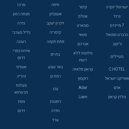
חיפה
מרכז
ישרוטל יוקרה
קיסר
אשקלון
מצפה רמון
גרנד
אטלס
זיכרון יעקב
גדרה
7 מיינדס
סמארט
קיסריה
גליל מערבי
הרברט סמואל
סטאי
פתח תקווה
רעננה
ג'יקוב
אברהם
אירוח כפרי
מלונות ללא
בת-ים
מטיילים
דרום
רשת
באר שבע
אשדוד
C HOTEL
קראון פלאזה
רמת גן
נהריה
אפריקה ישראל
רוקסון
מעלות
אדם
Adar
עכו
תרשיחא
גולדן קראון
Liam
רחובות
צפת
חדרה
דרום
ערד