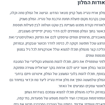
אודות המלון
מלון ארויו נהריה מעל קניון סטאר החדש. הגישה אל המלון נוחה וקלה,
שכן בקרבת מקום פועלת תחנת הרכבת של נהריה. המלון מעניק
לאורחיו נקודת מפגש מעניינת בין שקט ושלווה לבין פעילות תוססת
כאשר בתוך המלון ממתינים לכם חדרי בוטיק יפייפיים מעוצבים,
מאובזרים, מרווחים ונוחים שיספקו לכם את הפינוק האולטימטיבי ואת
הרוגע שכל חופשה זקוקה לו, כניסה לחדר הכושר שבקניון, ובמרחק
הליכה קצר מהמלון תוכלו למצוא שלל אטרקציות לכל גיל במגוון
לפני שתתחילו את היום, תוכלו להנות מהשפע הקולינרי של המטבח
הכשר במלון אשר יגיש לכם ארוחת בוקר ישראלית עשירה ומפנקת.
בנוסף, תוכלו להנות בלובי המעוצב של המלון, איטרנט חינם ברחבי
המלון שלמעשה הופך את מלון ארויו נהריה ליעד נוח וכדאי במיוחד גם
במרחק הליכה מהמלון תוכלו למצוא עצמכם בשדרות געתון
המפורסמות שבמרכז העיר ולהנות משפע של מסעדות, בתי קפה,
פאבים ושופינג איכותי. בסופה של השדרה המרהיבה תגיעו את הים