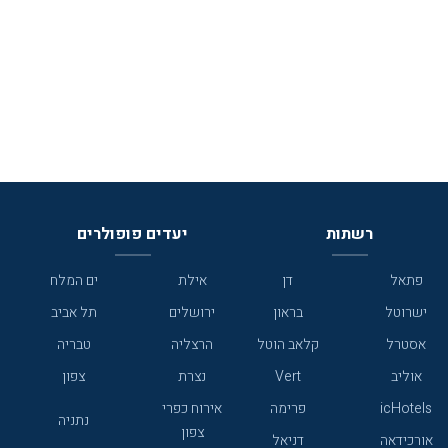
רשתות
יעדים פופולרים
פתאל
דן
אילת
ים המלח
ישרוטל
בראון
ירושלים
תל אביב
אסטרל
קלאב הוטל
הרצליה
טבריה
אוליב
Vert
נצרת
צפון
icHotels
פרימה
אירוח כפרי
נתניה
צפון
אורכידאה
דניאל