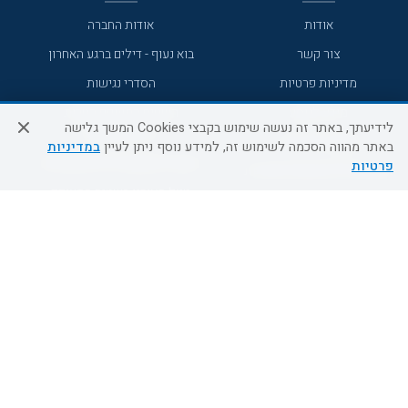
אודות
אודות החברה
צור קשר
בוא נעוף - דילים ברגע האחרון
מדיניות פרטיות
הסדרי נגישות
מידע לנוסע
השטיח המעופף הטבות
לידיעתך, באתר זה נעשה שימוש בקבצי Cookies המשך גלישה
למילואימניקים
תקנון ביטול וזיכוי
באתר מהווה הסכמה לשימוש זה, למידע נוסף ניתן לעיין
במדיניות
השטיח המעופף טיולים מאורגנים
פרטיות
תנאים כלליים והגבלת אחריות
טיול מאורגן בשטיח המעופף
תקנון מועדון לקוחות
טיולי מאורגנים
מדריך היעדים
טיולים מאורגנים השטיח המעופף