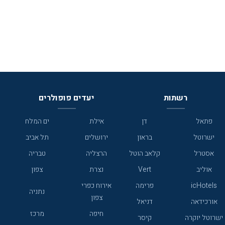
רשתות
יעדים פופולרים
פתאל
דן
אילת
ים המלח
ישרוטל
בראון
ירושלים
תל אביב
אסטרל
קלאב הוטל
הרצליה
טבריה
אוליב
Vert
נצרת
צפון
icHotels
פרימה
אירוח כפרי
נתניה
צפון
אורכידאה
דניאל
חיפה
מרכז
ישרוטל יוקרה
קיסר