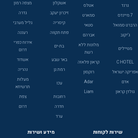
אשקלון
מצפה רמון
גרנד
אטלס
זיכרון יעקב
גדרה
7 מיינדס
סמארט
קיסריה
גליל מערבי
הרברט סמואל
סטאי
פתח תקווה
רעננה
ג'יקוב
אברהם
אירוח כפרי
מלונות ללא
בת-ים
מטיילים
דרום
רשת
באר שבע
אשדוד
C HOTEL
קראון פלאזה
רמת גן
נהריה
אפריקה ישראל
רוקסון
מעלות
אדם
Adar
עכו
תרשיחא
גולדן קראון
Liam
רחובות
צפת
חדרה
דרום
ערד
שירות לקוחות
מידע ושירות