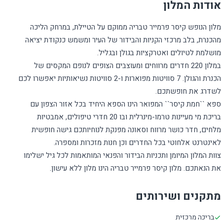
אודות המלון
מלון הנופש קיסר פרמייר טבריה ממוקם על הטיילת, במרחק הליכה
מהכנרת, בלב מרכזי הקניות והבידור של העיר ומשמש כנקודת יציאה
במלון 220 חדרים מרווחים ומעוצבים הצופים לנופם המקסים של
הכנרת והגולן. 7 סוויטות מפוארות ו-2 סוויטות נשיאותיות יאפשרו לכם
ספא ``חמת קיסר`` המפואר הינו הספא היחיד בכל אזור הצפון עם
בריכת מי מעיינות טרמו-מינרלית ובו 20 חדרי טיפולים, אמבטיות
מלחים, חדר כושר מרווח וסאונה מפנקת לנוחיותכם גישה חופשית
צוות המלון המיומן ותכניות הבידור והפנאי המותאמות לכל גיל ישלימו
את הנאתכם. מלון קיסר פרמייר טבריה הינו מלון ללא עישון.
מתקנים ושירותים
בריכה מרכזית