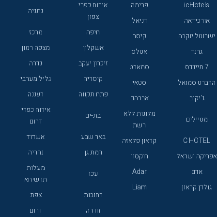
icHotels
פרימה
אירוח כפרי
נתניה
צפון
אורכידאה
דניאל
חיפה
מרכז
ישרוטל יוקרה
קיסר
אשקלון
מצפה רמון
גרנד
אטלס
זיכרון יעקב
גדרה
7 מיינדס
סמארט
קיסריה
גליל מערבי
הרברט סמואל
סטאי
פתח תקווה
רעננה
ג'יקוב
אברהם
אירוח כפרי
מלונות ללא
בת-ים
מטיילים
דרום
רשת
באר שבע
אשדוד
C HOTEL
קראון פלאזה
רמת גן
נהריה
אפריקה ישראל
רוקסון
מעלות
אדם
Adar
עכו
תרשיחא
גולדן קראון
Liam
רחובות
צפת
חדרה
דרום