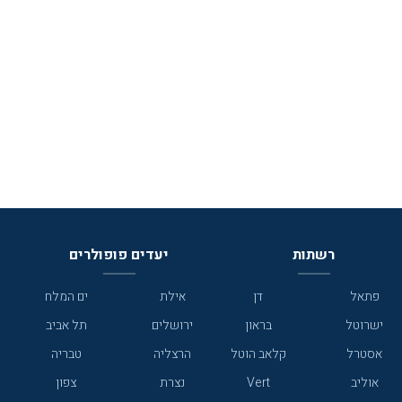
רשתות
יעדים פופולרים
פתאל
דן
אילת
ים המלח
ישרוטל
בראון
ירושלים
תל אביב
אסטרל
קלאב הוטל
הרצליה
טבריה
אוליב
Vert
נצרת
צפון