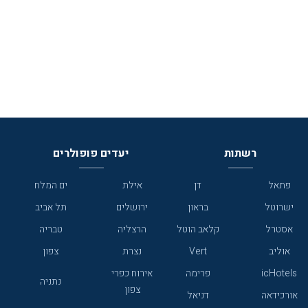
רשתות
יעדים פופולרים
פתאל
דן
אילת
ים המלח
ישרוטל
בראון
ירושלים
תל אביב
אסטרל
קלאב הוטל
הרצליה
טבריה
אוליב
Vert
נצרת
צפון
icHotels
פרימה
אירוח כפרי
נתניה
צפון
אורכידאה
דניאל