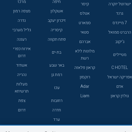
חיפה
מרכז
ישרוטל יוקרה
קיסר
אשקלון
מצפה רמון
גרנד
אטלס
זיכרון יעקב
גדרה
7 מיינדס
סמארט
קיסריה
גליל מערבי
הרברט סמואל
סטאי
פתח תקווה
רעננה
ג'יקוב
אברהם
אירוח כפרי
מלונות ללא
בת-ים
מטיילים
דרום
רשת
באר שבע
אשדוד
C HOTEL
קראון פלאזה
רמת גן
נהריה
אפריקה ישראל
רוקסון
מעלות
אדם
Adar
עכו
תרשיחא
גולדן קראון
Liam
רחובות
צפת
חדרה
דרום
ערד