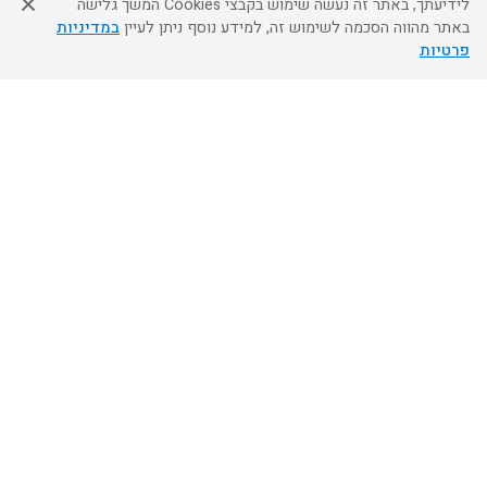
לידיעתך, באתר זה נעשה שימוש בקבצי Cookies המשך גלישה
שירות לקוחות
מידע ושירות
באתר מהווה הסכמה לשימוש זה, למידע נוסף ניתן לעיין
במדיניות
פרטיות
אודות
אודות החברה
צור קשר
בוא נעוף - דילים ברגע האחרון
מדיניות פרטיות
הסדרי נגישות
מידע לנוסע
השטיח המעופף הטבות
למילואימניקים
תקנון ביטול וזיכוי
השטיח המעופף טיולים מאורגנים
תנאים כלליים והגבלת אחריות
טיול מאורגן בשטיח המעופף
תקנון מועדון לקוחות
טיולי מאורגנים
מדריך היעדים
טיולים מאורגנים השטיח המעופף