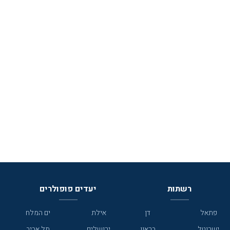
רשתות
יעדים פופולרים
פתאל
דן
אילת
ים המלח
ישרוטל
בראון
ירושלים
תל אביב