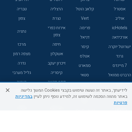
אסטרל
קלאב הוטל
הרצליה
טבריה
אוליב
Vert
נצרת
צפון
icHotels
פרימה
אירוח כפרי
נתניה
צפון
אורכידאה
דניאל
חיפה
מרכז
ישרוטל יוקרה
קיסר
אשקלון
מצפה רמון
גרנד
אטלס
זיכרון יעקב
גדרה
7 מיינדס
סמארט
קיסריה
גליל מערבי
הרברט סמואל
סטאי
פתח תקווה
רעננה
ג'יקוב
אברהם
לידיעתך, באתר זה נעשה שימוש בקבצי Cookies המשך גלישה
אירוח כפרי
מלונות ללא
בת-ים
באתר מהווה הסכמה לשימוש זה, למידע נוסף ניתן לעיין
במדיניות
מטיילים
דרום
רשת
פרטיות
באר שבע
אשדוד
C HOTEL
קראון פלאזה
רמת גן
נהריה
אפריקה ישראל
רוקסון
מעלות
אדם
Adar
עכו