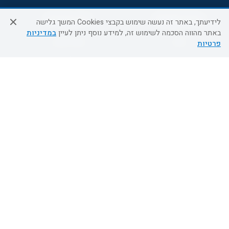
שירות לקוחות
מידע ושירות
לידיעתך, באתר זה נעשה שימוש בקבצי Cookies המשך גלישה
באתר מהווה הסכמה לשימוש זה, למידע נוסף ניתן לעיין
במדיניות
אודות
אודות החברה
פרטיות
צור קשר
בוא נעוף - דילים ברגע האחרון
מדיניות פרטיות
הסדרי נגישות
מידע לנוסע
השטיח המעופף הטבות
למילואימניקים
תקנון ביטול וזיכוי
השטיח המעופף טיולים מאורגנים
תנאים כלליים והגבלת אחריות
טיול מאורגן בשטיח המעופף
תקנון מועדון לקוחות
טיולי מאורגנים
מדריך היעדים
טיולים מאורגנים השטיח המעופף