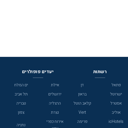
רשתות
יעדים פופולרים
פתאל
דן
אילת
ים המלח
ישרוטל
בראון
ירושלים
תל אביב
אסטרל
קלאב הוטל
הרצליה
טבריה
אוליב
Vert
נצרת
צפון
icHotels
פרימה
אירוח כפרי
נתניה