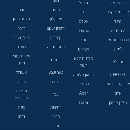
צפון
אורכידאה
דניאל
חיפה
מרכז
ישרוטל יוקרה
קיסר
אשקלון
מצפה רמון
גרנד
אטלס
זיכרון יעקב
גדרה
7 מיינדס
סמארט
קיסריה
גליל מערבי
הרברט סמואל
סטאי
פתח תקווה
רעננה
ג'יקוב
אברהם
אירוח כפרי
מלונות ללא
בת-ים
מטיילים
דרום
רשת
באר שבע
אשדוד
C HOTEL
קראון פלאזה
רמת גן
נהריה
אפריקה ישראל
רוקסון
מעלות
אדם
Adar
עכו
תרשיחא
גולדן קראון
Liam
רחובות
צפת
חדרה
דרום
ערד