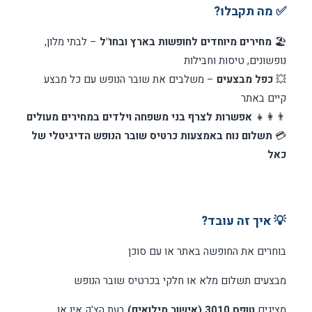
✅ מה תקבלו?
🏖️
מחירים מיוחדים לחופשות בארץ ובחו"ל
– לבתי מלון,
נופשונים, טיסות וחבילות
💥
כפל מבצעים
– משלבים את שובר הנופש עם כל מבצע
קיים באתר
👨‍👩‍👧
אפשרות לצרף בני משפחה וילדים במחירים מעולים
💳
תשלום נוח באמצעות כרטיס שובר הנופש הדיגיטלי של
כאל
💡 איך זה עובד?
בוחרים את החופשה באתר או עם סוכן
מבצעים תשלום מלא או חלקי בכרטיס שובר הנופש
מציגים
טופס 3010 (אישור מילואים)
בעת הצ'ק אין או